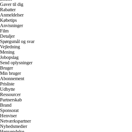
Gaver til dig
Rabatter
Anmeldelser
Købetips
Anvisninger
Film
Detaljer
Spørgsmål og svar
Vejledning
Mening
Jobopslag
Send oplysninger
Bruger
Min bruger
Abonnement
Prisliste
Udbytte
Ressourcer
Partnerskab
Brand
Sponsorat
Henviser
Netværkspartner
Nyhedsmedier
Henvendelse