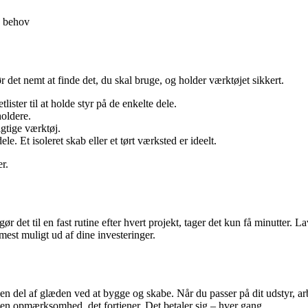
s behov
r det nemt at finde det, du skal bruge, og holder værktøjet sikkert.
ster til at holde styr på de enkelte dele.
holdere.
igtige værktøj.
. Et isoleret skab eller et tørt værksted er ideelt.
r.
et til en fast rutine efter hvert projekt, tager det kun få minutter. Lav 
r mest muligt ud af dine investeringer.
 en del af glæden ved at bygge og skabe. Når du passer på dit udstyr, a
 den opmærksomhed, det fortjener. Det betaler sig – hver gang.