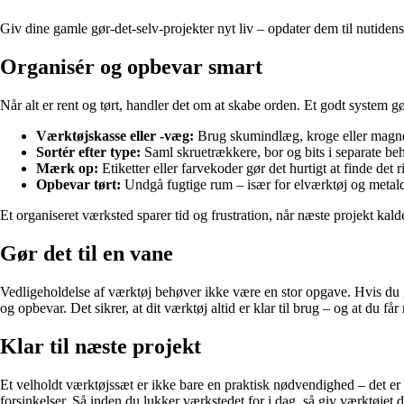
Giv dine gamle gør-det-selv-projekter nyt liv – opdater dem til nutiden
Organisér og opbevar smart
Når alt er rent og tørt, handler det om at skabe orden. Et godt system gø
Værktøjskasse eller -væg:
Brug skumindlæg, kroge eller magnetli
Sortér efter type:
Saml skruetrækkere, bor og bits i separate be
Mærk op:
Etiketter eller farvekoder gør det hurtigt at finde det r
Opbevar tørt:
Undgå fugtige rum – især for elværktøj og metaldele
Et organiseret værksted sparer tid og frustration, når næste projekt kalde
Gør det til en vane
Vedligeholdelse af værktøj behøver ikke være en stor opgave. Hvis du gør d
og opbevar. Det sikrer, at dit værktøj altid er klar til brug – og at du få
Klar til næste projekt
Et velholdt værktøjssæt er ikke bare en praktisk nødvendighed – det er
forsinkelser. Så inden du lukker værkstedet for i dag, så giv værktøjet