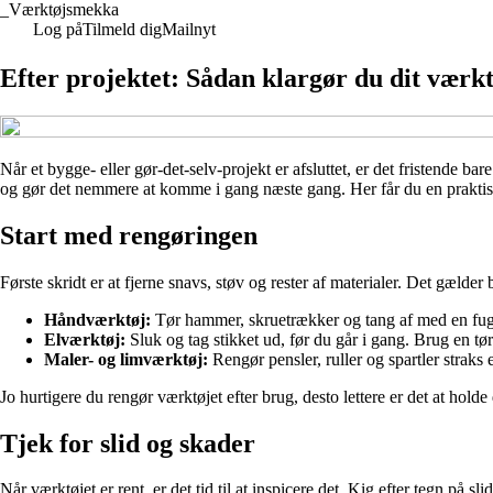
_
Værktøjsmekka
Log på
Tilmeld dig
Mailnyt
Efter projektet: Sådan klargør du dit værkt
Når et bygge- eller gør-det-selv-projekt er afsluttet, er det fristende b
og gør det nemmere at komme i gang næste gang. Her får du en praktisk
Start med rengøringen
Første skridt er at fjerne snavs, støv og rester af materialer. Det gælde
Håndværktøj:
Tør hammer, skruetrækker og tang af med en fugtig 
Elværktøj:
Sluk og tag stikket ud, før du går i gang. Brug en tør
Maler- og limværktøj:
Rengør pensler, ruller og spartler straks
Jo hurtigere du rengør værktøjet efter brug, desto lettere er det at holde 
Tjek for slid og skader
Når værktøjet er rent, er det tid til at inspicere det. Kig efter tegn på s