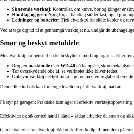
Skærende værktøj:
Kontroller, om knive, bor og klinger er sløve
Håndtag og greb:
Sørg for, at håndtag sidder fast, og at gummig
Ledninger og batterier:
Tjek elværktøj for slidte kabler og revn
Ved at tage dig tid til at gennemgå værktøjet nu, undgår du ubehagelige
Smør og beskyt metaldele
Metalværktøj har bedst af en let beskyttelse mod fugt og rust. Efter re
Brug en
maskinolie
eller
WD-40
på hængsler, skruemekanismer
Tør overskydende olie af, så værktøjet ikke bliver fedtet.
Opbevar værktøj i et tørt miljø – gerne med en fugtabsorberende p
Denne lille indsats kan forlænge levetiden på dit værktøj markant.
Få styr på garagen: Praktiske løsninger til effektiv værktøjsopbevaring
Effektivitet og sikkerhed hånd i hånd – sådan arbejder du smart og sikk
Gamle batterier fra elværktøj: Sådan skaffer du dig af med dem på en 