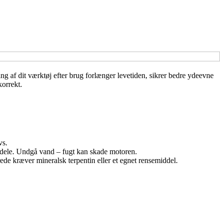
ring af dit værktøj efter brug forlænger levetiden, sikrer bedre ydeevne
korrekt.
vs.
ige dele. Undgå vand – fugt kan skade motoren.
ede kræver mineralsk terpentin eller et egnet rensemiddel.