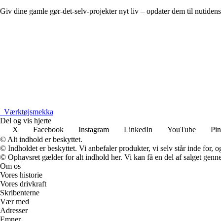
Giv dine gamle gør-det-selv-projekter nyt liv – opdater dem til nutiden
_
Værktøjsmekka
Del og vis hjerte
X
Facebook
Instagram
LinkedIn
YouTube
Pin
© Alt indhold er beskyttet.
© Indholdet er beskyttet. Vi anbefaler produkter, vi selv står inde for
© Ophavsret gælder for alt indhold her. Vi kan få en del af salget genne
Om os
Vores historie
Vores drivkraft
Skribenterne
Vær med
Adresser
Emner