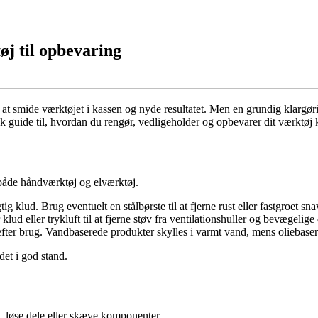
øj til opbevaring
are at smide værktøjet i kassen og nyde resultatet. Men en grundig klargø
 guide til, hvordan du rengør, vedligeholder og opbevarer dit værktøj 
r både håndværktøj og elværktøj.
klud. Brug eventuelt en stålbørste til at fjerne rust eller fastgroet sna
 klud eller trykluft til at fjerne støv fra ventilationshuller og bevægel
 efter brug. Vandbaserede produkter skylles i varmt vand, mens oliebaser
det i god stand.
lid, løse dele eller skæve komponenter.