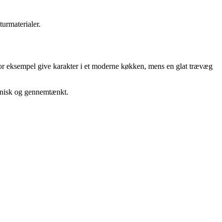
urmaterialer.
 for eksempel give karakter i et moderne køkken, mens en glat trævæg
monisk og gennemtænkt.