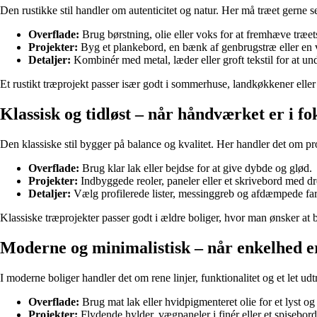
Den rustikke stil handler om autenticitet og natur. Her må træet gerne 
Overflade:
Brug børstning, olie eller voks for at fremhæve træet
Projekter:
Byg et plankebord, en bænk af genbrugstræ eller en 
Detaljer:
Kombinér med metal, læder eller groft tekstil for at und
Et rustikt træprojekt passer især godt i sommerhuse, landkøkkener elle
Klassisk og tidløst – når håndværket er i fo
Den klassiske stil bygger på balance og kvalitet. Her handler det om pr
Overflade:
Brug klar lak eller bejdse for at give dybde og glød.
Projekter:
Indbyggede reoler, paneler eller et skrivebord med dr
Detaljer:
Vælg profilerede lister, messinggreb og afdæmpede far
Klassiske træprojekter passer godt i ældre boliger, hvor man ønsker at be
Moderne og minimalistisk – når enkelhed e
I moderne boliger handler det om rene linjer, funktionalitet og et let u
Overflade:
Brug mat lak eller hvidpigmenteret olie for et lyst og 
Projekter:
Flydende hylder, vægpaneler i finér eller et spisebor