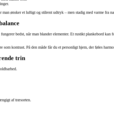
inger.
man ønsker et luftigt og stilrent udtryk – men stadig med varme fra nat
 balance
m fungerer bedst, når man blander elementer. Et rustikt plankebord kan
dre som kontrast. På den måde får du et personligt hjem, der føles har
rende trin
holdbarhed.
hængigt af træsorten.