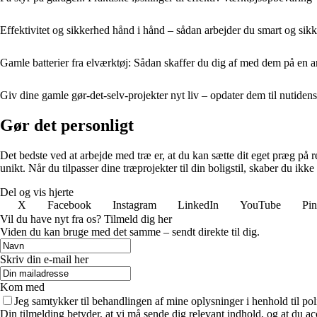
Effektivitet og sikkerhed hånd i hånd – sådan arbejder du smart og sikk
Gamle batterier fra elværktøj: Sådan skaffer du dig af med dem på en 
Giv dine gamle gør-det-selv-projekter nyt liv – opdater dem til nutiden
Gør det personligt
Det bedste ved at arbejde med træ er, at du kan sætte dit eget præg på re
unikt. Når du tilpasser dine træprojekter til din boligstil, skaber du ik
Del og vis hjerte
X
Facebook
Instagram
LinkedIn
YouTube
Pin
Vil du have nyt fra os? Tilmeld dig her
Viden du kan bruge med det samme – sendt direkte til dig.
Skriv din e-mail her
Kom med
Jeg samtykker til behandlingen af mine oplysninger i henhold til pol
Din tilmelding betyder, at vi må sende dig relevant indhold, og at du ac