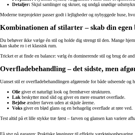
Detaljer:
Skjul samlinger og skruer, og undgå unødige udsmykn
Moderne træprojekter passer godt i lejligheder og nybyggede huse, hvor 
Kombinationen af stilarter – skab din egen
Du behøver ikke vælge én stil og holde dig strengt til den. Mange hje
kan skabe ro i et klassisk rum.
Tricket er at finde en balance: vælg én dominerende stil og brug de an
Overfladebehandling – det sidste, men afgø
Uanset stil er overfladebehandlingen afgørende for både udseende og 
Olie
giver et naturligt look og fremhæver strukturen.
Lak
beskytter mod slid og giver en mere ensartet overflade.
Bejdse
ændrer farven uden at skjule årerne.
Voks
giver en blød glans og en behagelig overflade at røre ved.
Test altid på et lille stykke træ først – farven og glansen kan variere af
Få styr på garagen: Praktiske løsninger til effektiv værktøjsopbevaring