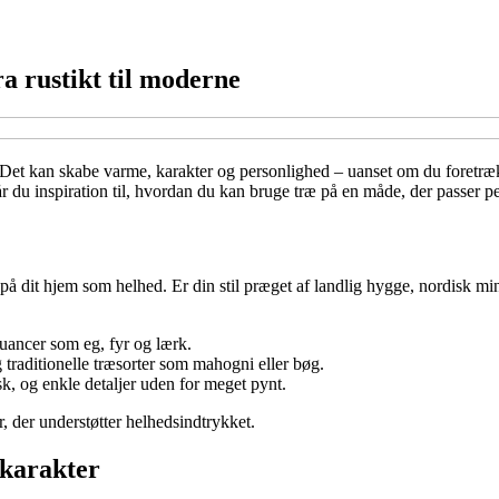
fra rustikt til moderne
 Det kan skabe varme, karakter og personlighed – uanset om du foretrække
r får du inspiration til, hvordan du kan bruge træ på en måde, der passer per
g på dit hjem som helhed. Er din stil præget af landlig hygge, nordisk mi
uancer som eg, fyr og lærk.
traditionelle træsorter som mahogni eller bøg.
ask, og enkle detaljer uden for meget pynt.
r, der understøtter helhedsindtrykket.
 karakter