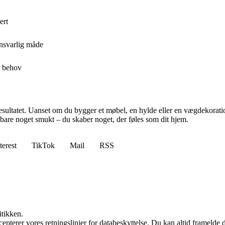
ert
ansvarlig måde
s behov
sultatet. Uanset om du bygger et møbel, en hylde eller en vægdekoration, 
ke bare noget smukt – du skaber noget, der føles som dit hjem.
terest
TikTok
Mail
RSS
itikken.
cepterer vores retningslinjer for databeskyttelse. Du kan altid framelde