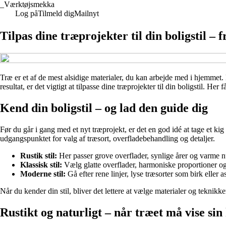
_
Værktøjsmekka
Log på
Tilmeld dig
Mailnyt
Tilpas dine træprojekter til din boligstil – 
Træ er et af de mest alsidige materialer, du kan arbejde med i hjemmet.
resultat, er det vigtigt at tilpasse dine træprojekter til din boligstil. He
Kend din boligstil – og lad den guide dig
Før du går i gang med et nyt træprojekt, er det en god idé at tage et ki
udgangspunktet for valg af træsort, overfladebehandling og detaljer.
Rustik stil:
Her passer grove overflader, synlige årer og varme n
Klassisk stil:
Vælg glatte overflader, harmoniske proportioner og 
Moderne stil:
Gå efter rene linjer, lyse træsorter som birk eller 
Når du kender din stil, bliver det lettere at vælge materialer og teknikke
Rustikt og naturligt – når træet må vise sin