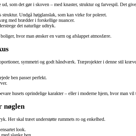
se ud, som det gør i skoven – med knaster, struktur og farvespil. Det gi
s struktur. Undgå højglanslak, som kan virke for poleret.
væg med brædder i forskellige nuancer.
erstrege det naturlige udtryk.
r boliger, hvor man ønsker en varm og afslappet atmosfære.
kus
oportioner, symmetri og godt håndværk. Træprojekter i denne stil kræver
ejede ben passer perfekt.
ver.
vare husets oprindelige karakter – eller i moderne hjem, hvor man vil tilf
r nøglen
dtryk. Her skal træet understøtte rummets ro og enkelhed.
ensartet look.
d med slanke ben.